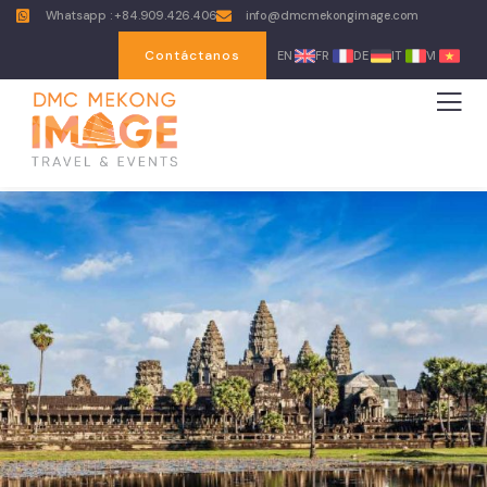
Whatsapp : +84.909.426.406
info@dmcmekongimage.com
Contáctanos
EN
FR
DE
IT
VI