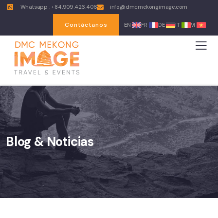
Whatsapp : +84.909.426.406
info@dmcmekongimage.com
Contáctanos
EN
FR
DE
IT
VI
Blog & Noticias