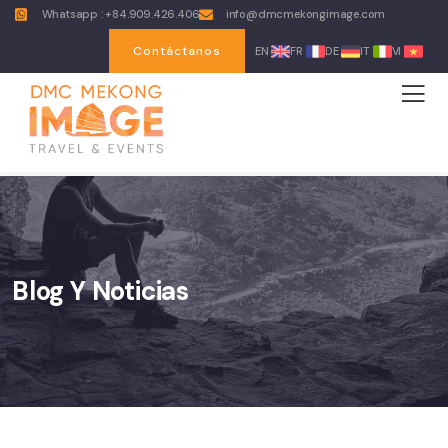
Whatsapp : +84.909.426.406
info@dmcmekongimage.com
Contáctanos
EN
FR
DE
IT
VI
Blog Y Noticias