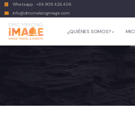
Whatsapp : +84.909.426.406
info@dmcmekongimage.com
¿QUIÉNES SOMOS?
MIC