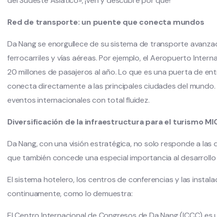
del Sudeste Asiático», ¡ven y descubre por qué!
Red de transporte: un puente que conecta mundos
Da Nang se enorgullece de su sistema de transporte avanzad
ferrocarriles y vías aéreas. Por ejemplo, el Aeropuerto Inte
20 millones de pasajeros al año. Lo que es una puerta de ent
conecta directamente a las principales ciudades del mundo. Po
eventos internacionales con total fluidez.
Diversificación de la infraestructura para el turismo MI
Da Nang, con una visión estratégica, no solo responde a las d
que también concede una especial importancia al desarrollo d
El sistema hotelero, los centros de conferencias y las insta
continuamente, como lo demuestra:
El Centro Internacional de Congresos de Da Nang (ICCC) es 