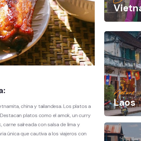
Viet
a:
Nature
Laos
tnamita, china y tailandesa. Los platos a
… Destacan platos como el amok, un curry
k, carne salreada con salsa de lima y
ia única que cautiva a los viajeros con