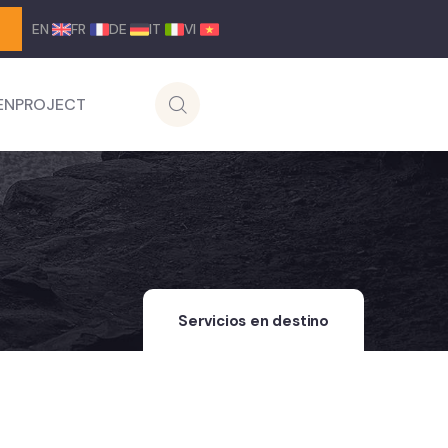
EN
FR
DE
IT
VI
ENPROJECT
Servicios en destino