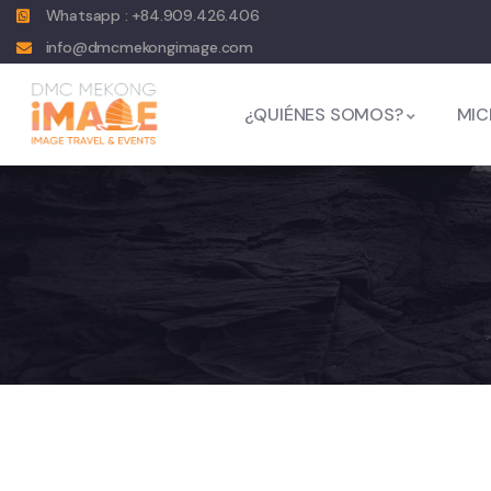
Whatsapp : +84.909.426.406
info@dmcmekongimage.com
¿QUIÉNES SOMOS?
MIC