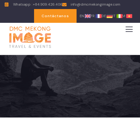
Whatsapp : +84.909.426.406
info@dmcmekongimage.com
Contáctanos
EN
FR
DE
IT
VI