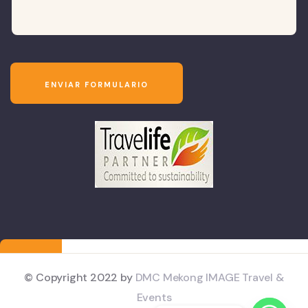
© Copyright 2022 by
DMC Mekong IMAGE Travel &
Events