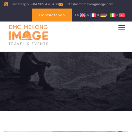
Whatsapp : +84.909.426.406
info@dmcmekongimage.com
Contáctanos
EN
FR
DE
IT
VI