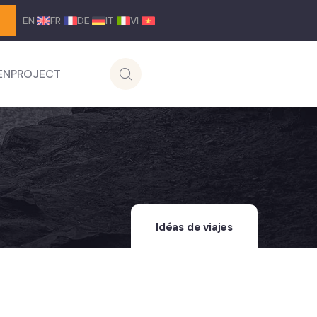
EN
FR
DE
IT
VI
ENPROJECT
Idéas de viajes