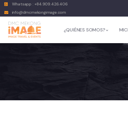
Whatsapp : +84.909.426.406
info@dmcmekongimage.com
¿QUIÉNES SOMOS?
MIC