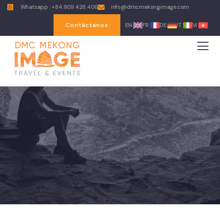
Whatsapp : +84.909.426.406
info@dmcmekongimage.com
Contáctanos
EN
FR
DE
IT
VI